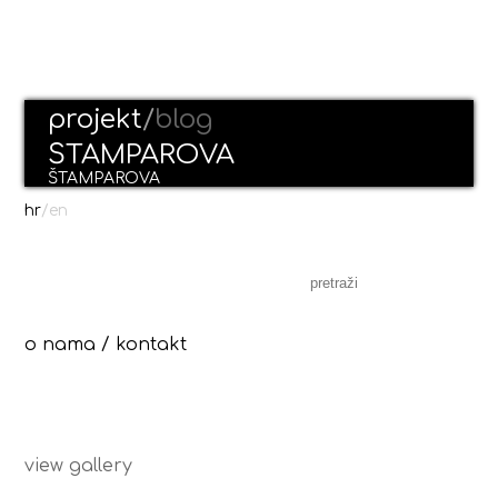
projekt
/
blog
ŠTAMPAROVA
ŠTAMPAROVA
hr
/
en
o nama
/
kontakt
view gallery