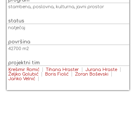
program
stambena, poslovna, kulturna, javni prostor
status
natječaj
površina
42700 m2
projektni tim
Krešimir Romić
Tihana Hraster
Jurana Hraste
Željko Golubić
Boris Fiolić
Zoran Boševski
Janko Velnić