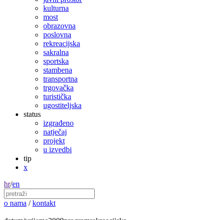
kulturna
most
obrazovna
poslovna
rekreacijska
sakralna
sportska
stambena
transportna
trgovačka
turistička
ugostiteljska
status
izgrađeno
natječaj
projekt
u izvedbi
tip
x
hr
/
en
o nama
/
kontakt