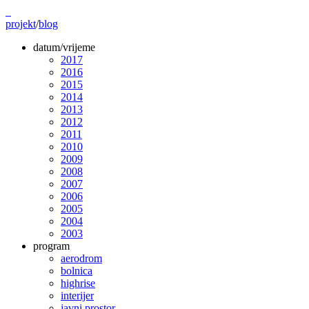
projekt
/
blog
datum/vrijeme
2017
2016
2015
2014
2013
2012
2011
2010
2009
2008
2007
2006
2005
2004
2003
program
aerodrom
bolnica
highrise
interijer
javni prostor