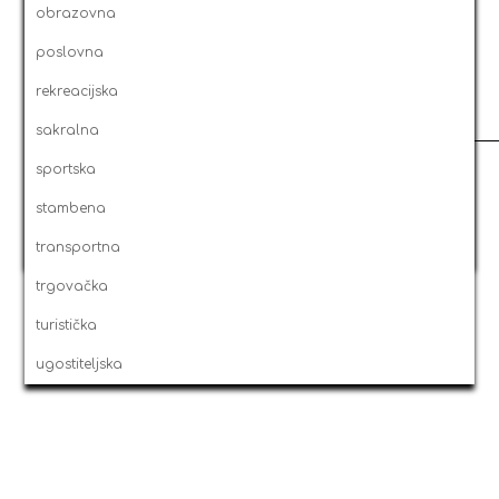
2009
obrazovna
2008
poslovna
2007
rekreacijska
2003
projekt
datum/vrijeme
status
2006
sakralna
selected
/
all
2005
sportska
grid
/
list
2004
stambena
0
2003
transportna
trgovačka
turistička
ugostiteljska