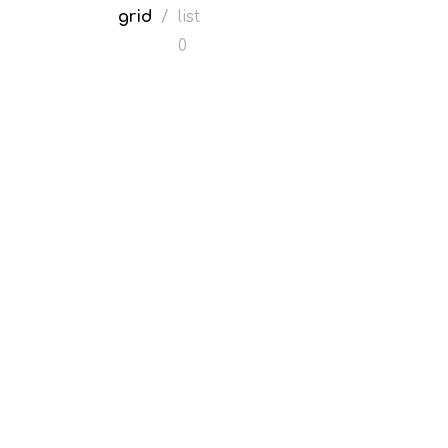
grid
/
list
0