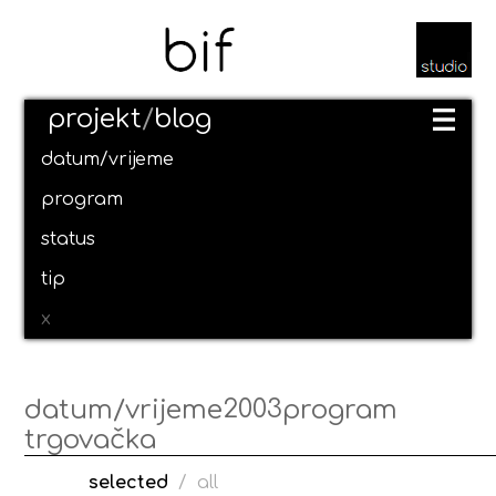
projekt
/
blog
datum/vrijeme
program
status
tip
x
2003
datum/vrijeme
program
trgovačka
selected
/
all