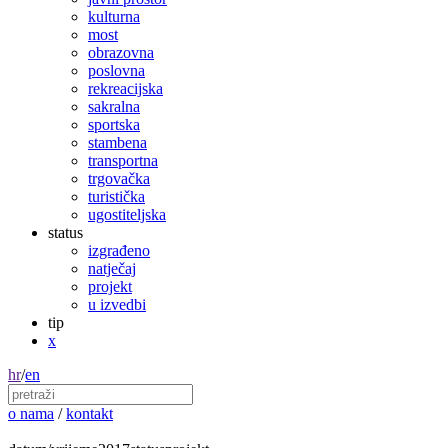
kulturna
most
obrazovna
poslovna
rekreacijska
sakralna
sportska
stambena
transportna
trgovačka
turistička
ugostiteljska
status
izgrađeno
natječaj
projekt
u izvedbi
tip
x
hr
/
en
o nama
/
kontakt