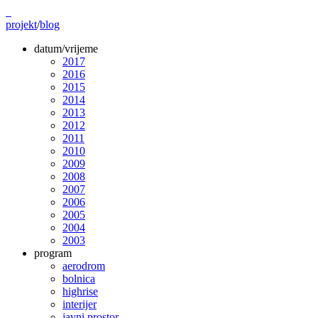
projekt
/
blog
datum/vrijeme
2017
2016
2015
2014
2013
2012
2011
2010
2009
2008
2007
2006
2005
2004
2003
program
aerodrom
bolnica
highrise
interijer
javni prostor