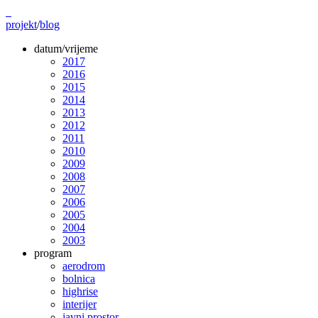
projekt
/
blog
datum/vrijeme
2017
2016
2015
2014
2013
2012
2011
2010
2009
2008
2007
2006
2005
2004
2003
program
aerodrom
bolnica
highrise
interijer
javni prostor