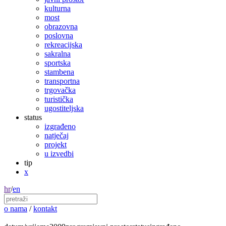
kulturna
most
obrazovna
poslovna
rekreacijska
sakralna
sportska
stambena
transportna
trgovačka
turistička
ugostiteljska
status
izgrađeno
natječaj
projekt
u izvedbi
tip
x
hr
/
en
o nama
/
kontakt