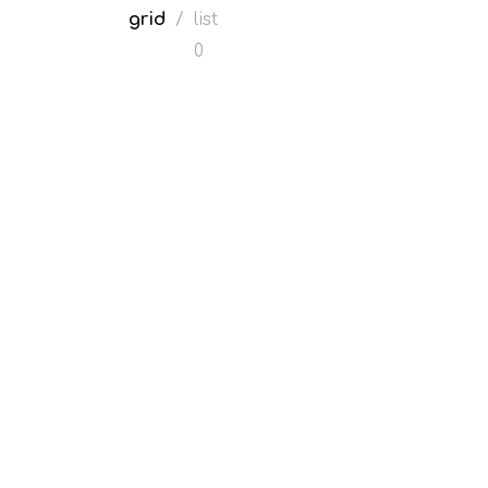
grid
/
list
0