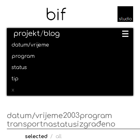
projekt
/
blog
datum/vrijeme
program
status
tip
x
2003
datum/vrijeme
program
transportna
izgrađeno
status
selected
/
all