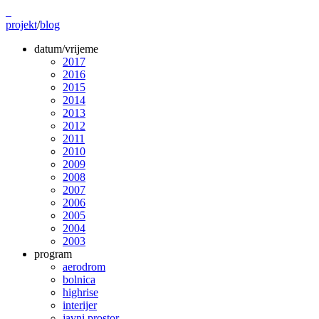
projekt
/
blog
datum/vrijeme
2017
2016
2015
2014
2013
2012
2011
2010
2009
2008
2007
2006
2005
2004
2003
program
aerodrom
bolnica
highrise
interijer
javni prostor