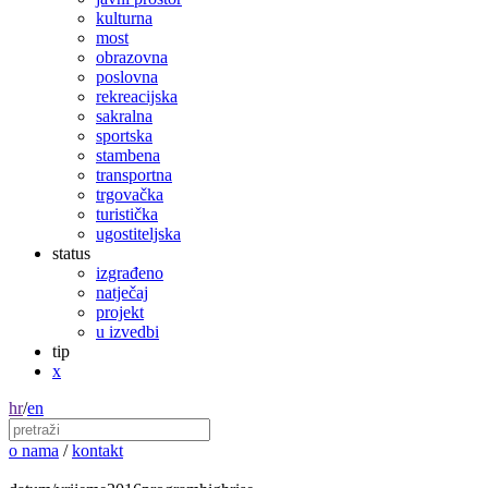
kulturna
most
obrazovna
poslovna
rekreacijska
sakralna
sportska
stambena
transportna
trgovačka
turistička
ugostiteljska
status
izgrađeno
natječaj
projekt
u izvedbi
tip
x
hr
/
en
o nama
/
kontakt