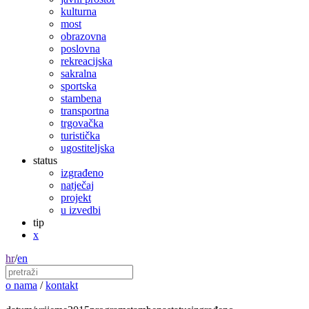
kulturna
most
obrazovna
poslovna
rekreacijska
sakralna
sportska
stambena
transportna
trgovačka
turistička
ugostiteljska
status
izgrađeno
natječaj
projekt
u izvedbi
tip
x
hr
/
en
o nama
/
kontakt