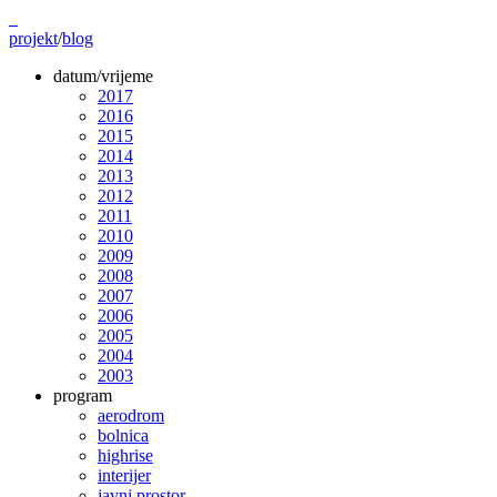
projekt
/
blog
datum/vrijeme
2017
2016
2015
2014
2013
2012
2011
2010
2009
2008
2007
2006
2005
2004
2003
program
aerodrom
bolnica
highrise
interijer
javni prostor