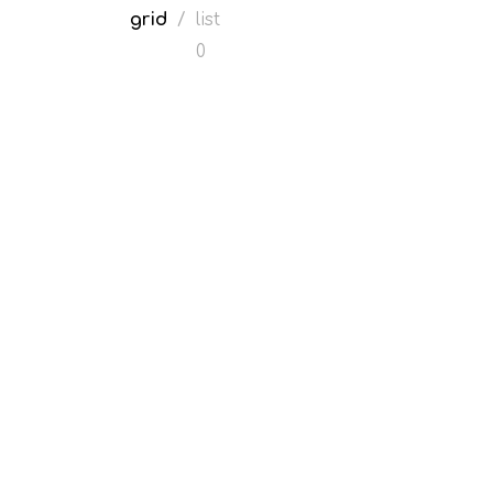
grid
/
list
0