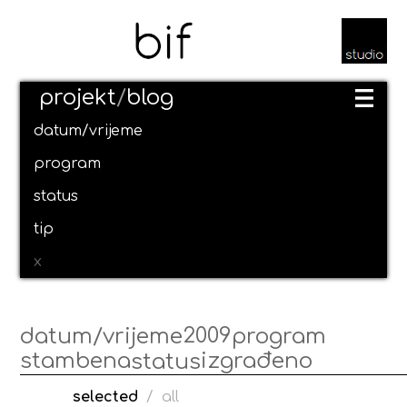
projekt
/
blog
datum/vrijeme
program
status
tip
x
2009
datum/vrijeme
program
stambena
izgrađeno
status
selected
/
all