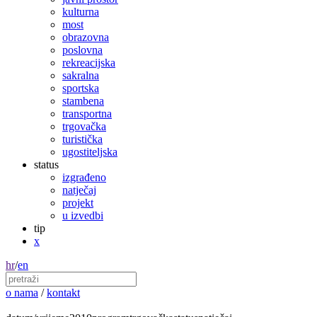
kulturna
most
obrazovna
poslovna
rekreacijska
sakralna
sportska
stambena
transportna
trgovačka
turistička
ugostiteljska
status
izgrađeno
natječaj
projekt
u izvedbi
tip
x
hr
/
en
o nama
/
kontakt