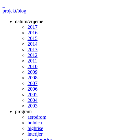
projekt
/
blog
datum/vrijeme
2017
2016
2015
2014
2013
2012
2011
2010
2009
2008
2007
2006
2005
2004
2003
program
aerodrom
bolnica
highrise
interijer
javni prostor