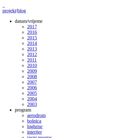
projekt
/
blog
datum/vrijeme
2017
2016
2015
2014
2013
2012
2011
2010
2009
2008
2007
2006
2005
2004
2003
program
aerodrom
bolnica
highrise
interijer
javni prostor