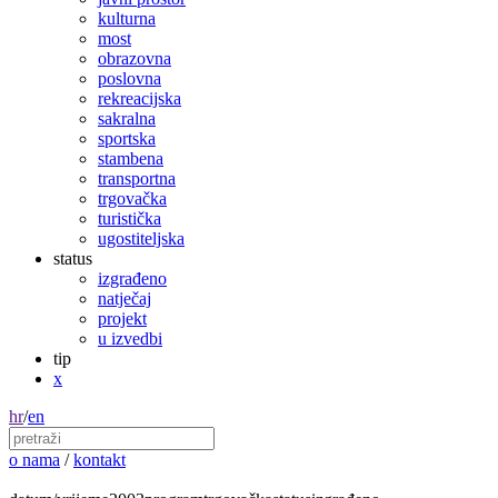
kulturna
most
obrazovna
poslovna
rekreacijska
sakralna
sportska
stambena
transportna
trgovačka
turistička
ugostiteljska
status
izgrađeno
natječaj
projekt
u izvedbi
tip
x
hr
/
en
o nama
/
kontakt