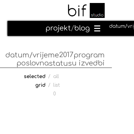
datum/vr
projekt
/
blog
2017
datum/vrijeme
program
poslovna
u izvedbi
status
selected
/
all
grid
/
list
0