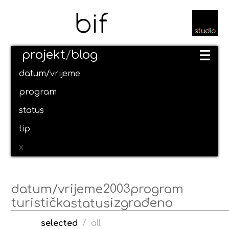
projekt
/
blog
datum/vrijeme
program
status
tip
x
2003
datum/vrijeme
program
turistička
izgrađeno
status
selected
/
all