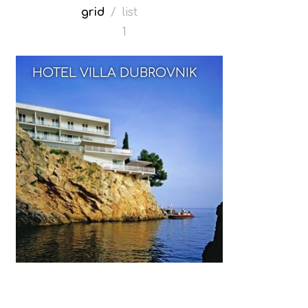
grid
/
list
1
HOTEL VILLA DUBROVNIK