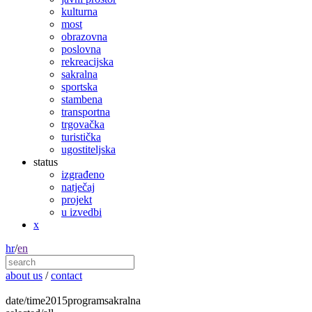
kulturna
most
obrazovna
poslovna
rekreacijska
sakralna
sportska
stambena
transportna
trgovačka
turistička
ugostiteljska
status
izgrađeno
natječaj
projekt
u izvedbi
x
hr
/
en
about us
/
contact
date/time
2015
program
sakralna