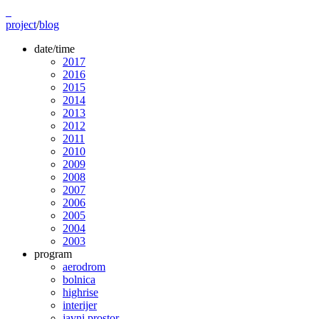
project
/
blog
date/time
2017
2016
2015
2014
2013
2012
2011
2010
2009
2008
2007
2006
2005
2004
2003
program
aerodrom
bolnica
highrise
interijer
javni prostor